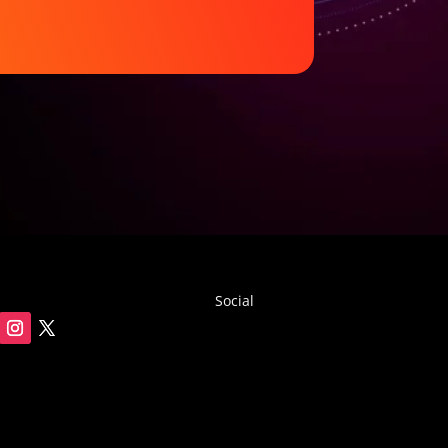
hasta
$42.18
Social