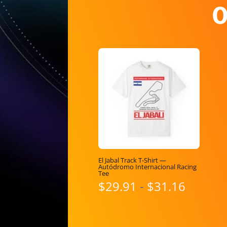
El Jabal Track T-Shirt —
Autódromo Internacional Racing
Tee
Rango
$
29.91
-
$
31.16
de
precios
desde