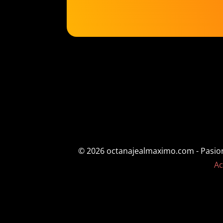
$29.91
hasta
$31.16
© 2026 octanajealmaximo.com - Pasion p
Ac