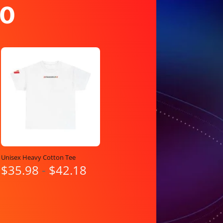
O
Unisex Heavy Cotton Tee
Rango
$
35.98
-
$
42.18
de
precios:
desde
$35.98