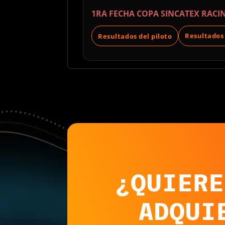
1RA FECHA COPA SINCATEX RACI
Resultados
Resultados del piloto
¿QUIERE
ADQUI