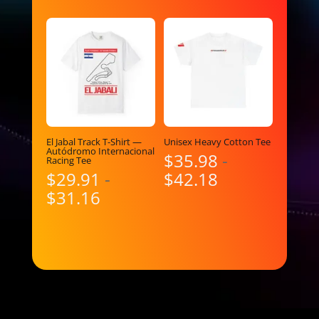
El Jabal Track T-Shirt —
Unisex Heavy Cotton Tee
Autódromo Internacional
$
35.98
-
Racing Tee
Rango
$
29.91
-
$
42.18
Rango
de
$
31.16
de
precios:
precios:
desde
desde
$35.98
$29.91
hasta
hasta
$42.18
$31.16