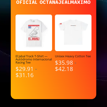
OFICIAL OCTANAJEALMAXIMO
El Jabal Track T-Shirt —
Unisex Heavy Cotton Tee
Autódromo Internacional
$
35.98
-
Racing Tee
Rango
$
29.91
-
$
42.18
Rango
de
$
31.16
de
precios:
precios:
desde
desde
$35.98
$29.91
hasta
hasta
$42.18