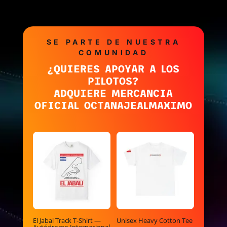
SE PARTE DE NUESTRA
COMUNIDAD
¿QUIERES APOYAR A LOS
PILOTOS?
ADQUIERE MERCANCIA
OFICIAL OCTANAJEALMAXIMO
El Jabal Track T-Shirt —
Unisex Heavy Cotton Tee
Autódromo Internacional