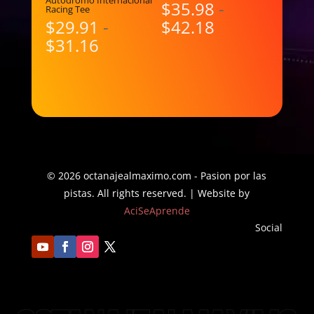
$
35.98
-
Racing Tee
Rango
$
29.91
-
$
42.18
Rango
de
$
31.16
de
precios:
precios:
desde
desde
$35.98
$29.91
hasta
hasta
$42.18
$31.16
© 2026 octanajealmaximo.com - Pasion por las
pistas. All rights reserved. | Website by
AciSeAprende
Social