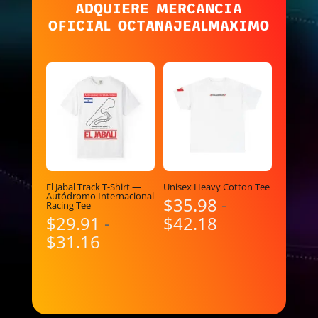
ADQUIERE MERCANCIA
OFICIAL OCTANAJEALMAXIMO
El Jabal Track T-Shirt —
Unisex Heavy Cotton Tee
Autódromo Internacional
$
35.98
-
Racing Tee
Rango
$
29.91
-
$
42.18
Rango
de
$
31.16
de
precios:
precios:
desde
desde
$35.98
$29.91
hasta