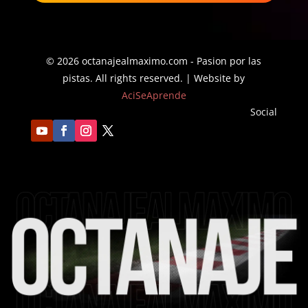
$29.91
hasta
hasta
$42.18
$31.16
© 2026 octanajealmaximo.com - Pasion por las
pistas. All rights reserved. | Website by
AciSeAprende
Social