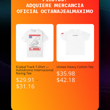
ADQUIERE MERCANCIA
OFICIAL OCTANAJEALMAXIMO
El Jabal Track T-Shirt —
Unisex Heavy Cotton Tee
Autódromo Internacional
$
35.98
-
Racing Tee
Rango
$
29.91
-
$
42.18
Rango
de
$
31.16
de
precios:
precios:
desde
desde
$35.98