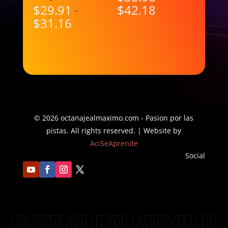
Rango
$
29.91
-
$
42.18
Rango
de
$
31.16
de
precios:
precios:
desde
desde
$35.98
$29.91
hasta
hasta
$42.18
$31.16
© 2026 octanajealmaximo.com - Pasion por las
pistas. All rights reserved. | Website by
AciSeAprende
Social