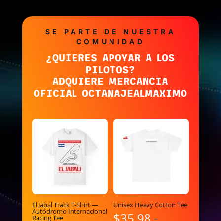
SE PARTE DE NUESTRA
COMUNIDAD
¿QUIERES APOYAR A LOS
PILOTOS?
ADQUIERE MERCANCIA
OFICIAL OCTANAJEALMAXIMO
El Jabal Track T-Shirt —
Unisex Heavy Cotton Tee
Autódromo Internacional
$
35.98
-
Racing Tee