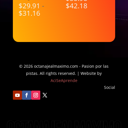
Rango
$
29.91
-
$
42.18
Rango
de
$
31.16
de
precios:
precios:
desde
desde
$35.98
$29.91
hasta
hasta
$42.18
$31.16
© 2026 octanajealmaximo.com - Pasion por las
pistas. All rights reserved. | Website by
AciSeAprende
Social