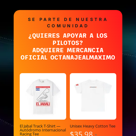
SE PARTE DE NUESTRA
COMUNIDAD
¿QUIERES APOYAR A LOS
PILOTOS?
ADQUIERE MERCANCIA
OFICIAL OCTANAJEALMAXIMO
El Jabal Track T-Shirt —
Unisex Heavy Cotton Tee
Autódromo Internacional
$
35.98
-
Racing Tee