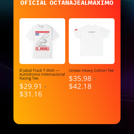
OFICIAL OCTANAJEALMAXIMO
El Jabal Track T-Shirt —
Unisex Heavy Cotton Tee
Autódromo Internacional
$
35.98
-
Racing Tee
Rango
$
29.91
-
$
42.18
Rango
de
$
31.16
de
precios:
precios:
desde
desde
$35.98
$29.91
hasta
hasta
$42.18