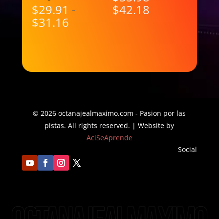
Rango
$
29.91
-
$
42.18
Rango
de
$
31.16
de
precios:
precios:
desde
desde
$35.98
$29.91
hasta
hasta
$42.18
$31.16
© 2026 octanajealmaximo.com - Pasion por las
pistas. All rights reserved. | Website by
AciSeAprende
Social