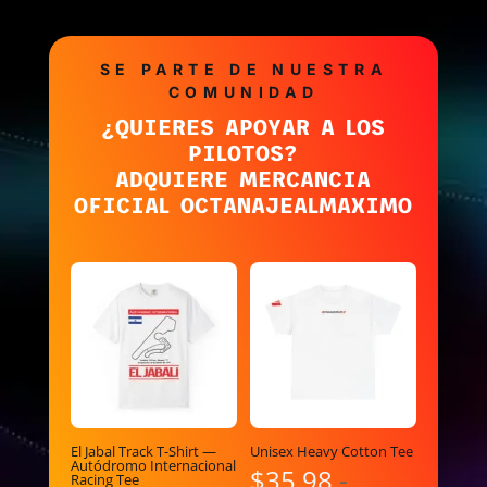
SE PARTE DE NUESTRA
COMUNIDAD
¿QUIERES APOYAR A LOS
PILOTOS?
ADQUIERE MERCANCIA
OFICIAL OCTANAJEALMAXIMO
El Jabal Track T-Shirt —
Unisex Heavy Cotton Tee
Autódromo Internacional
$
35.98
-
Racing Tee