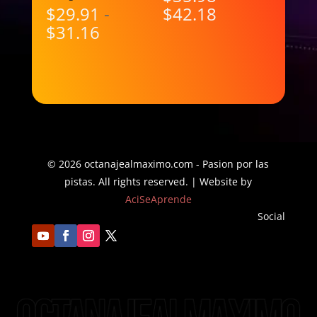
Rango
$
29.91
-
$
42.18
Rango
de
$
31.16
de
precios:
precios:
desde
desde
$35.98
$29.91
hasta
hasta
$42.18
$31.16
© 2026 octanajealmaximo.com - Pasion por las
pistas. All rights reserved. | Website by
AciSeAprende
Social