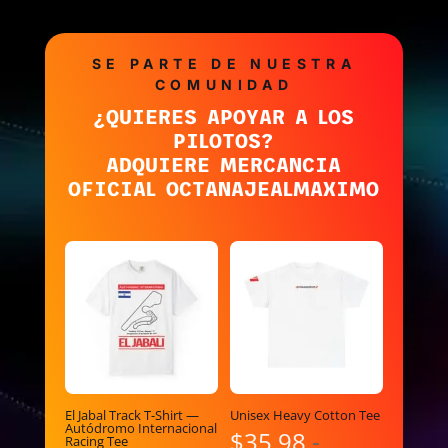
SE PARTE DE NUESTRA
COMUNIDAD
¿QUIERES APOYAR A LOS
PILOTOS?
ADQUIERE MERCANCIA
OFICIAL OCTANAJEALMAXIMO
El Jabal Track T-Shirt —
Unisex Heavy Cotton Tee
Autódromo Internacional
$
35.98
-
Racing Tee