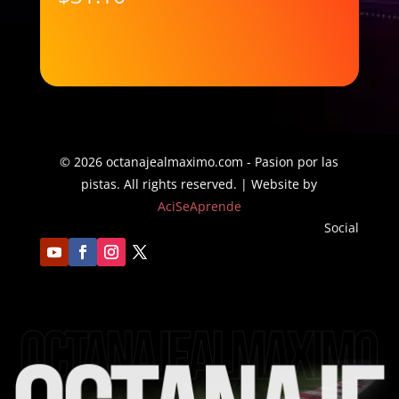
de
precios:
precios:
desde
desde
$35.98
$29.91
hasta
hasta
$42.18
$31.16
© 2026 octanajealmaximo.com - Pasion por las
pistas. All rights reserved. | Website by
AciSeAprende
Social