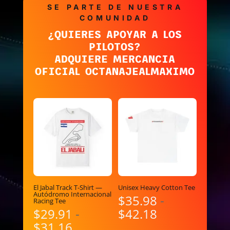
SE PARTE DE NUESTRA
COMUNIDAD
¿QUIERES APOYAR A LOS
PILOTOS?
ADQUIERE MERCANCIA
OFICIAL OCTANAJEALMAXIMO
El Jabal Track T-Shirt —
Unisex Heavy Cotton Tee
Autódromo Internacional
$
35.98
-
Racing Tee
Rango
$
29.91
-
$
42.18
Rango
de
$
31.16