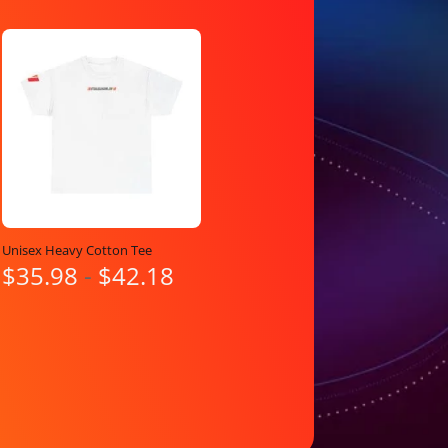
Unisex Heavy Cotton Tee
Rango
$
35.98
-
$
42.18
de
precios:
desde
$35.98
hasta
$42.18