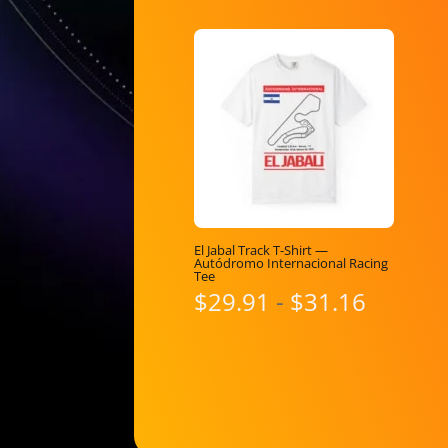
El Jabal Track T-Shirt —
Autódromo Internacional Racing
Tee
Rango
$
29.91
-
$
31.16
de
precios
desde
$29.91
hasta