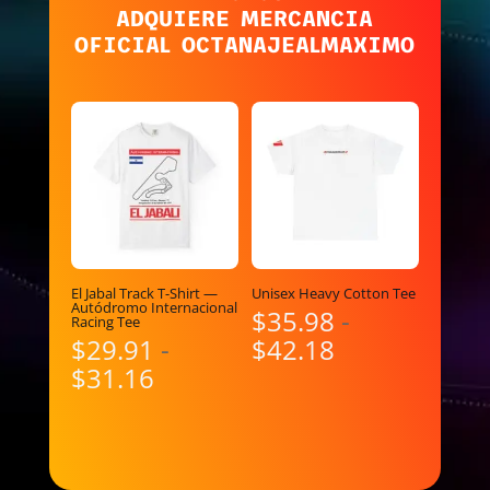
ADQUIERE MERCANCIA
OFICIAL OCTANAJEALMAXIMO
El Jabal Track T-Shirt —
Unisex Heavy Cotton Tee
Autódromo Internacional
$
35.98
-
Racing Tee
Rango
$
29.91
-
$
42.18
Rango
de
$
31.16
de
precios:
precios:
desde
desde
$35.98