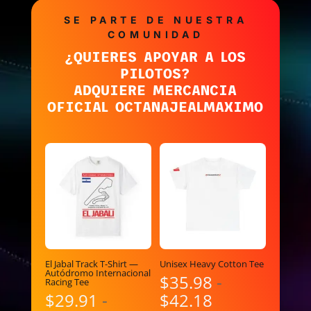
SE PARTE DE NUESTRA
COMUNIDAD
¿QUIERES APOYAR A LOS
PILOTOS?
ADQUIERE MERCANCIA
OFICIAL OCTANAJEALMAXIMO
El Jabal Track T-Shirt —
Unisex Heavy Cotton Tee
Autódromo Internacional
$
35.98
-
Racing Tee
Rango
$
29.91
-
$
42.18