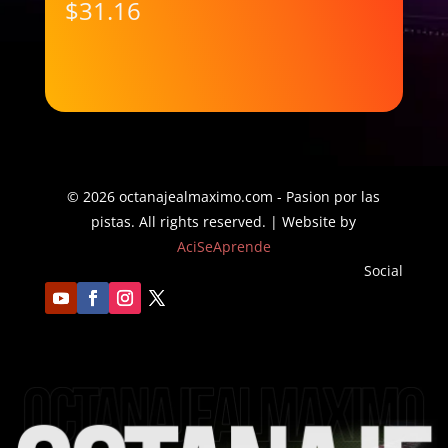
Rango
de
$
31.16
de
precios:
precios:
desde
desde
$35.98
$29.91
hasta
hasta
$42.18
$31.16
© 2026 octanajealmaximo.com - Pasion por las
pistas. All rights reserved. | Website by
AciSeAprende
Social