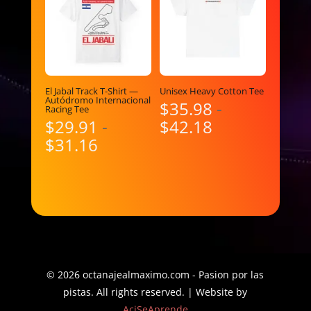
El Jabal Track T-Shirt —
Unisex Heavy Cotton Tee
Autódromo Internacional
$
35.98
-
Racing Tee
Rango
$
29.91
-
$
42.18
Rango
de
$
31.16
de
precios:
precios:
desde
desde
$35.98
$29.91
hasta
hasta
$42.18
$31.16
© 2026 octanajealmaximo.com - Pasion por las
pistas. All rights reserved. | Website by
AciSeAprende